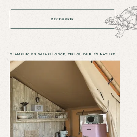
DÉCOUVRIR
D
É
C
O
U
V
R
I
R
GLAMPING EN SAFARI LODGE, TIPI OU DUPLEX NATURE