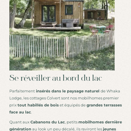
Se réveiller au bord du lac
Parfaitement
insérés dans le paysage naturel
de Whaka
Lodge, les cottages Colvert sont nos mobilhomes premier
prix
tout habillés de bois
et équipés de
grandes terrasses
face au lac
.
Quant aux
Cabanons du Lac
, petits
mobilhomes dernière
génération
au look un peu décalé, ils raviront les
jeunes