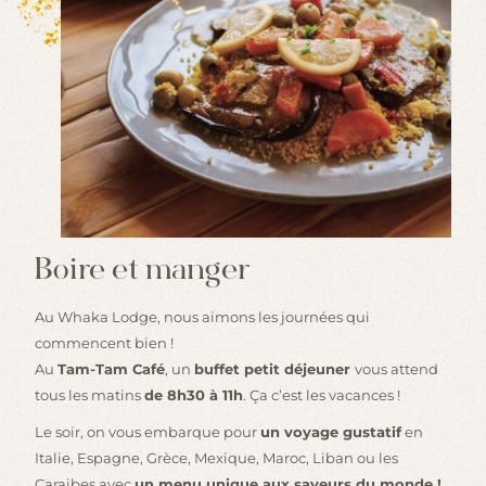
Boire et manger
Au Whaka Lodge, nous aimons les journées qui
commencent bien !
Au
Tam-Tam Café
, un
buffet petit déjeuner
vous attend
tous les matins
de 8h30 à 11h
. Ça c’est les vacances !
Le soir, on vous embarque pour
un voyage gustatif
en
Italie, Espagne, Grèce, Mexique, Maroc, Liban ou les
Caraibes avec
un menu unique aux saveurs du monde !