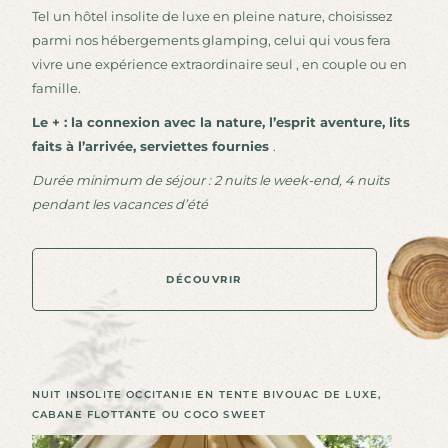
Tel un hôtel insolite de luxe en pleine nature, choisissez
parmi nos hébergements glamping, celui qui vous fera
vivre une expérience extraordinaire seul , en couple ou en
famille.
Le + : la connexion avec la nature, l’esprit aventure, lits
faits à l’arrivée, serviettes fournies
.
Durée minimum de séjour : 2 nuits le week-end, 4 nuits
pendant les vacances d’été
DÉCOUVRIR
D
É
C
O
U
V
R
I
R
NUIT INSOLITE OCCITANIE EN TENTE BIVOUAC DE LUXE,
CABANE FLOTTANTE OU COCO SWEET