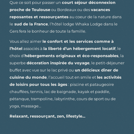
Que ce soit pour passer un
court séjour déconnexion
proche de Toulouse
ou Bordeaux ou des
vacances
reposantes et ressourçantes
au coeur de la nature dans
le
sud de la France
, l’hôtel lodge Whaka Lodge dans le
Gers fera le bonheur de toute la famille.
Vous allez aimer
le confort et les services comme à
l’hôtel
associés à
la liberté d’un hébergement locatif
, le
choix d’
hébergements originaux et éco-responsables
, la
superbe
décoration inspirée du voyage
, le petit-déjeuner
buffet avec vue sur le lac privé ou
un délicieux dîner de
cuisine du monde
, l’accueil tout en smile et
les activités
de loisirs pour tous les âges
: piscine et pataugeoire
chauffées, tennis, lac de baignade, kayak et paddle,
pétanque, trampoline, labyrinthe, cours de sport ou de
yoga, massage…
Relaxant, ressourçant, zen, lifestyle…