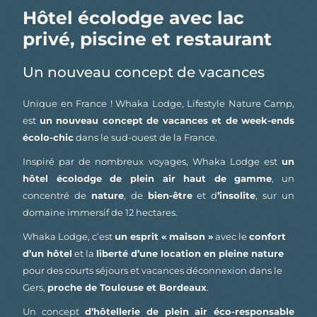
Hôtel écolodge avec lac
privé, piscine et restaurant
Un nouveau concept de vacances
Unique en France ! Whaka Lodge, Lifestyle Nature Camp,
est
un nouveau concept de vacances et de week-ends
écolo-chic
dans le sud-ouest de la France.
Inspiré par de nombreux voyages, Whaka Lodge est
un
hôtel écolodge de plein air haut de gamme
, un
concentré de
nature
, de
bien-être
et d
’insolite
, sur un
domaine immersif de 12 hectares.
Whaka Lodge, c’est
un esprit « maison »
avec le
confort
d’un hôtel
et la
liberté d’une location en pleine nature
pour des courts séjours et vacances déconnexion dans le
Gers,
proche de Toulouse et Bordeaux
.
Un concept
d’hôtellerie de plein air éco-responsable