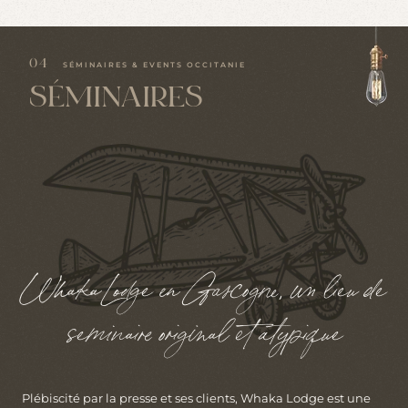
J
E
D
É
C
O
U
V
R
E
04
SÉMINAIRES & EVENTS OCCITANIE
SÉMINAIRES
Whaka Lodge en Gascogne, un lieu de
séminaire original et atypique
Plébiscité par la presse et ses clients, Whaka Lodge est une