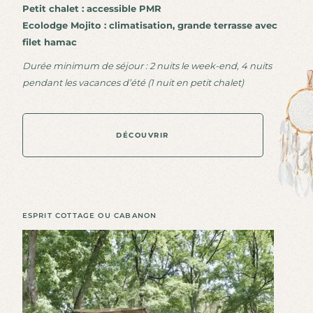
Petit chalet : accessible PMR
Ecolodge Mojito : climatisation, grande terrasse avec
filet hamac
Durée minimum de séjour : 2 nuits le week-end, 4 nuits
pendant les vacances d’été (1 nuit en petit chalet)
DÉCOUVRIR
D
É
C
O
U
V
R
I
R
ESPRIT COTTAGE OU CABANON