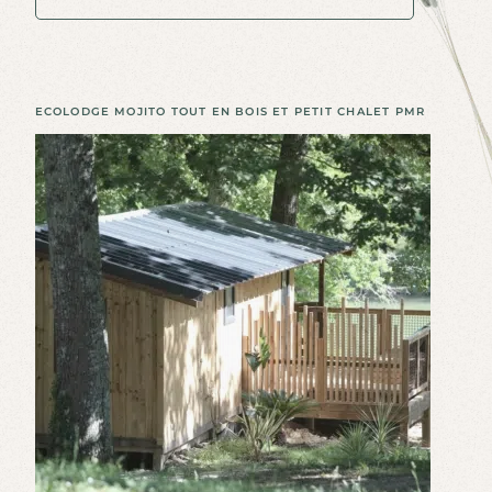
D
É
C
O
U
V
R
I
R
ECOLODGE MOJITO TOUT EN BOIS ET PETIT CHALET PMR