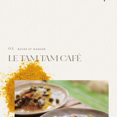
D
É
C
O
U
V
R
I
R
03
BOIRE ET MANGER
LE TAM TAM CAFÉ