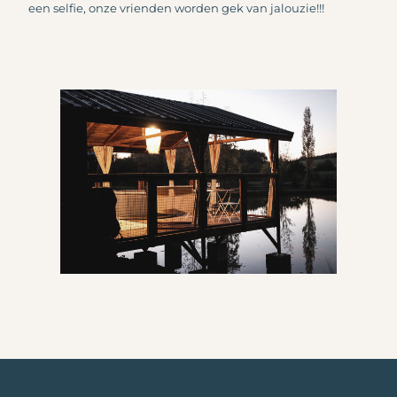
een selfie, onze vrienden worden gek van jalouzie!!!​